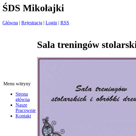
ŚDS Mikołajki
Główna
|
Rejestracja
|
Login
|
RSS
Sala treningów stolarsk
Menu witryny
Strona
główna
Nasze
Pracownie
Kontakt