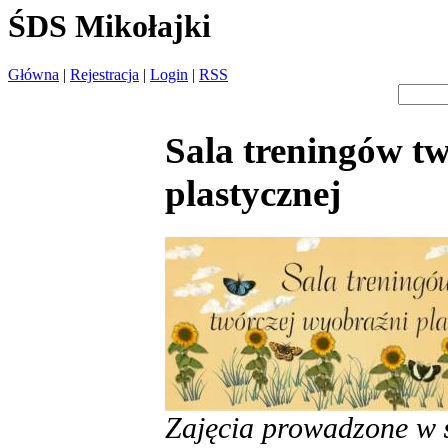
ŚDS Mikołajki
Główna
|
Rejestracja
|
Login
|
RSS
Sala treningów t
plastycznej
Zajęcia prowadzone w